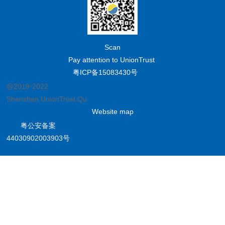
Scan
Pay attention to UnionTrust
粤ICP备15083430号
@2019-2022
Shenzhen UnionTrust Quality and Technology Co., Ltd.
Website map
粤公安备案
44030902003903号