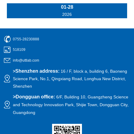
01-28
2026
0755-28230888
518109
info@uttlab.com
Shenzhen address:
>
16 / F, block a, building 6, Baoneng
Science Park, No.1, Qingxiang Road, Longhua New District,
Shenzhen
>
Dongguan office:
6/F, Building 10, Guangzheng Science
and Technology Innovation Park, Shijie Town, Dongguan City,
Guangdong