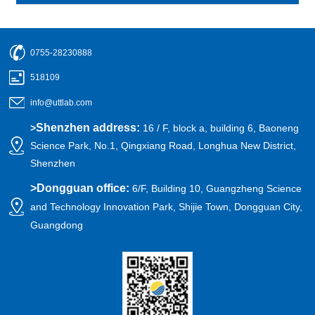
0755-28230888
518109
info@uttlab.com
Shenzhen address:
>
16 / F, block a, building 6, Baoneng
Science Park, No.1, Qingxiang Road, Longhua New District,
Shenzhen
>
Dongguan office:
6/F, Building 10, Guangzheng Science
and Technology Innovation Park, Shijie Town, Dongguan City,
Guangdong