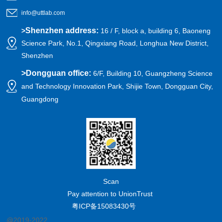
info@uttlab.com
Shenzhen address:
>
16 / F, block a, building 6, Baoneng
Science Park, No.1, Qingxiang Road, Longhua New District,
Shenzhen
>
Dongguan office:
6/F, Building 10, Guangzheng Science
and Technology Innovation Park, Shijie Town, Dongguan City,
Guangdong
Scan
Pay attention to UnionTrust
粤ICP备15083430号
@2019-2022