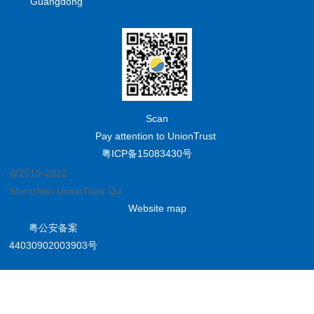
Guangdong
Scan
Pay attention to UnionTrust
粤ICP备15083430号
@2019-2022
Shenzhen UnionTrust Quality and Technology Co., Ltd.
Website map
粤公安备案
44030902003903号