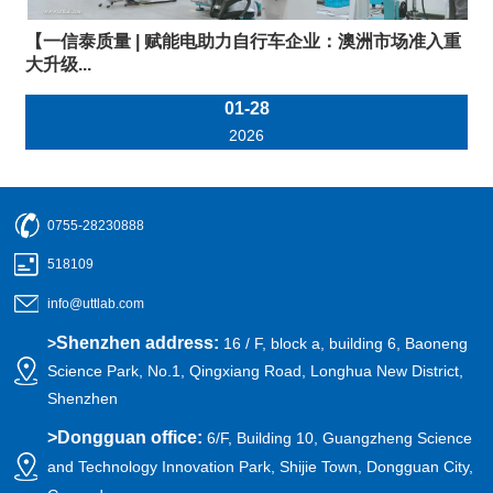
【一信泰质量 | 赋能电助力自行车企业：澳洲市场准入重
大升级...
01-28
2026
0755-28230888
518109
info@uttlab.com
Shenzhen address:
>
16 / F, block a, building 6, Baoneng
Science Park, No.1, Qingxiang Road, Longhua New District,
Shenzhen
>
Dongguan office:
6/F, Building 10, Guangzheng Science
and Technology Innovation Park, Shijie Town, Dongguan City,