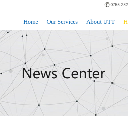
0755-28
Home
Our Services
About UTT
H