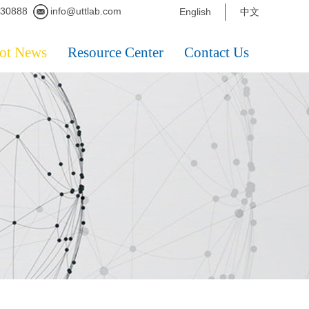
230888
info@uttlab.com
English
中文
ot News
Resource Center
Contact Us