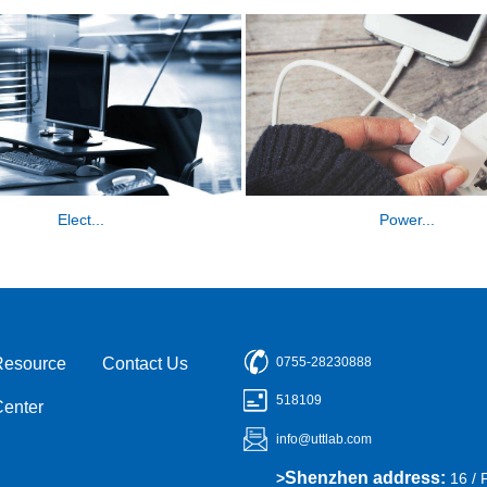
Power...
Elect...
Resource
Contact Us
0755-28230888
518109
Center
info@uttlab.com
Shenzhen address:
>
16 / 