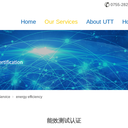
0755-28
Home
Our Services
About UTT
H
Service
energy efficiency
能效测试认证