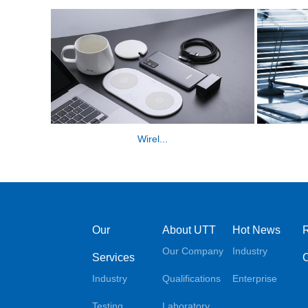
Wirel...
Our
About UTT
Hot News
Our Company
Industry
Services
Industry
Qualifications
Enterprise
Testing
Laboratory