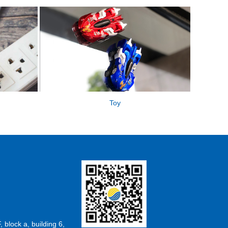
Toy
F, block a, building 6,