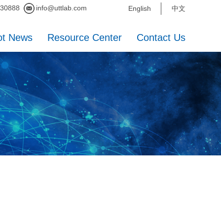
230888
info@uttlab.com
English
中文
ot News
Resource Center
Contact Us