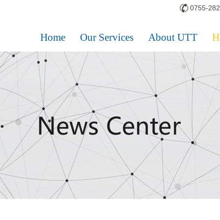
0755-28
Home
Our Services
About UTT
H