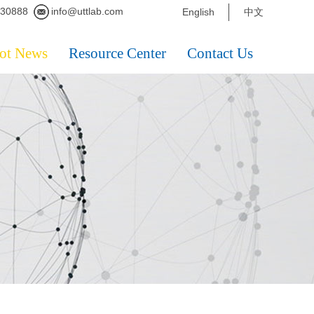
230888
info@uttlab.com
English
中文
ot News
Resource Center
Contact Us