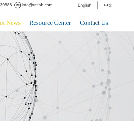
230888
info@uttlab.com
English
中文
ot News
Resource Center
Contact Us