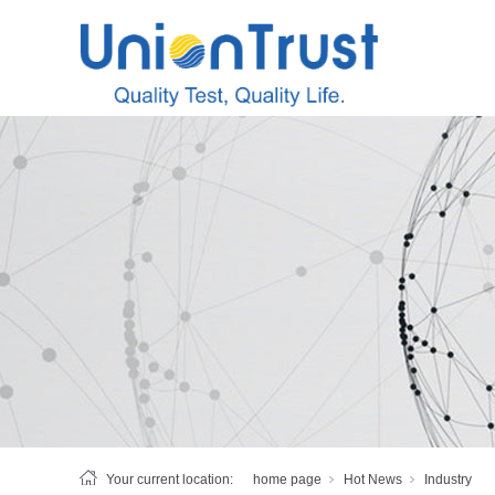
Your current location:
home page
Hot News
Industry