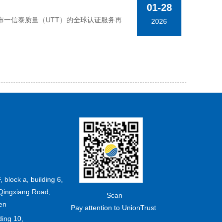
01-28
一信泰质量（UTT）的全球认证服务再
2026
F, block a, building 6,
Qingxiang Road,
Scan
en
Pay attention to UnionTrust
ding 10,