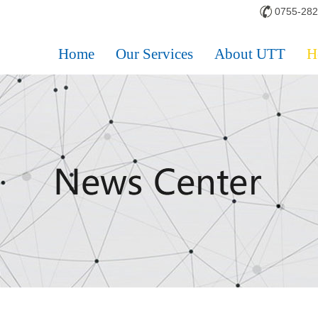
0755-28
Home
Our Services
About UTT
H