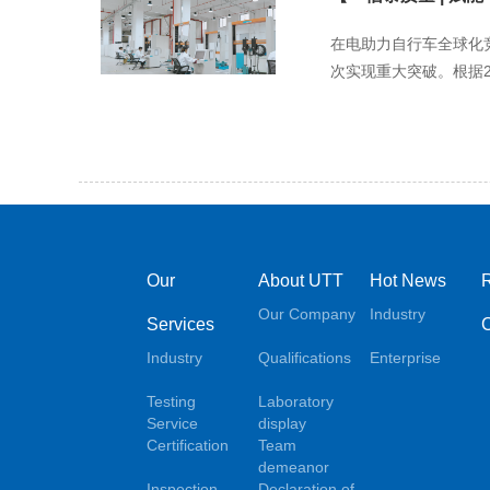
在电助力自行车全球化
次实现重大突破。根据20
Our
About UTT
Hot News
Our Company
Industry
Services
Industry
Qualifications
Enterprise
Testing
Laboratory
Service
display
Certification
Team
demeanor
Inspection
Declaration of