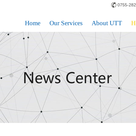
0755-28
Home
Our Services
About UTT
H