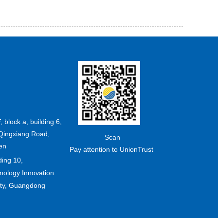
F, block a, building 6,
Qingxiang Road,
Scan
en
Pay attention to UnionTrust
ding 10,
ology Innovation
ity, Guangdong