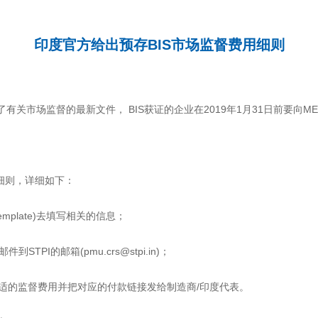
印度官方给出预存BIS市场监督费用细则
发布了有关市场监督的最新文件， BIS获证的企业在2019年1月31日前要向
细则，详细如下：
Template)去填写相关的信息；
到STPI的邮箱(pmu.crs@stpi.in)；
，会计算出合适的监督费用并把对应的付款链接发给制造商/印度代表。