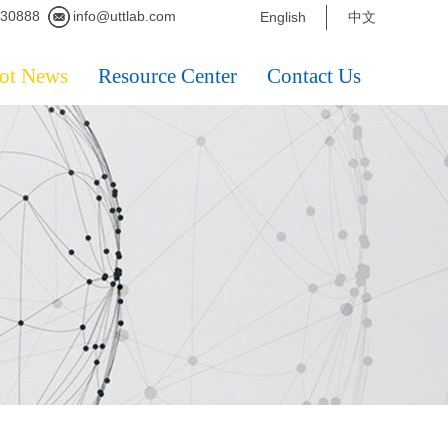
230888
info@uttlab.com
English
中文
ot News
Resource Center
Contact Us