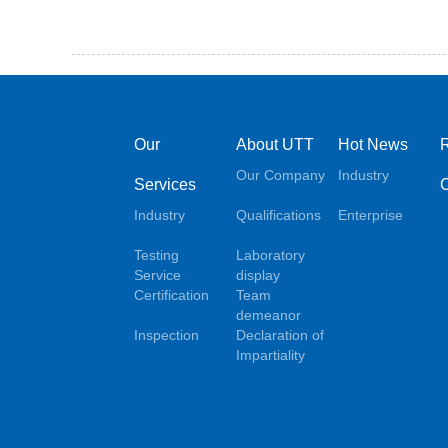
Our
About UTT
Hot News
Our Company
Industry
Services
Industry
Qualifications
Enterprise
Testing
Laboratory
Service
display
Certification
Team
demeanor
Inspection
Declaration of
Impartiality