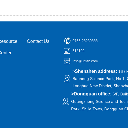
Resource
Contact Us
0755-28230888
518109
Center
info@uttlab.com
Shenzhen address:
>
16 / 
Baoneng Science Park, No.1, 
Longhua New District, Shenzh
>
Dongguan office:
6/F, Buil
Guangzheng Science and Techn
Park, Shijie Town, Dongguan C