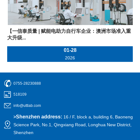
【一信泰质量 | 赋能电助力自行车企业：澳洲市场准入重
大升级...
01-28
2026
0755-28230888
518109
info@uttlab.com
Shenzhen address:
>
16 / F, block a, building 6, Baoneng
Science Park, No.1, Qingxiang Road, Longhua New District,
Shenzhen