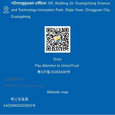
>
Dongguan office:
6/F, Building 10, Guangzheng Science
and Technology Innovation Park, Shijie Town, Dongguan City,
Guangdong
Scan
Pay attention to UnionTrust
粤ICP备15083430号
@2019-2022
Shenzhen UnionTrust Quality and Technology Co., Ltd.
Website map
粤公安备案
44030902003903号