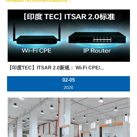
Related recommendations：
【印度TEC】ITSAR 2.0新规： Wi-Fi CPE/...
02-05
2026