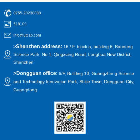
0755-28230888
518109
info@uttlab.com
Shenzhen address:
>
16 / F, block a, building 6, Baoneng
Science Park, No.1, Qingxiang Road, Longhua New District,
Shenzhen
>
Dongguan office:
6/F, Building 10, Guangzheng Science
and Technology Innovation Park, Shijie Town, Dongguan City,
Guangdong