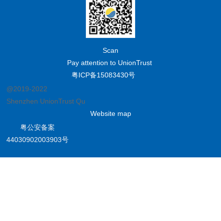
Scan
Pay attention to UnionTrust
粤ICP备15083430号
@2019-2022
Shenzhen UnionTrust Quality and Technology Co., Ltd.
Website map
粤公安备案
44030902003903号