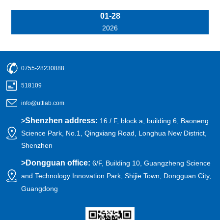
01-28
2026
0755-28230888
518109
info@uttlab.com
Shenzhen address:
>
16 / F, block a, building 6, Baoneng
Science Park, No.1, Qingxiang Road, Longhua New District,
Shenzhen
>
Dongguan office:
6/F, Building 10, Guangzheng Science
and Technology Innovation Park, Shijie Town, Dongguan City,
Guangdong