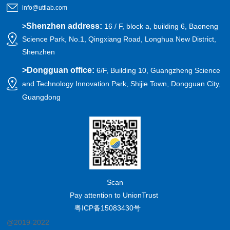
info@uttlab.com
Shenzhen address:
>
16 / F, block a, building 6, Baoneng
Science Park, No.1, Qingxiang Road, Longhua New District,
Shenzhen
>
Dongguan office:
6/F, Building 10, Guangzheng Science
and Technology Innovation Park, Shijie Town, Dongguan City,
Guangdong
Scan
Pay attention to UnionTrust
粤ICP备15083430号
@2019-2022