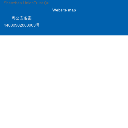
Shenzhen UnionTrust Quality and Technology Co., Ltd.
Website map
粤公安备案
44030902003903号