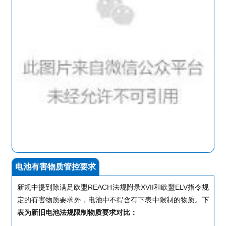
电池有害物质管控要求
新规中提到除满足欧盟REACH法规附录XVII和欧盟ELV指令规
定的有害物质要求外，电池中不得含有下表中限制的物质。
下
表为新旧电池法规限制物质要求对比：