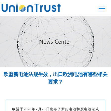
欧盟新电池法规生效，出口欧洲电池有哪些相关
要求？
欧盟于2023年7月28日发布了新的电池和废电池法规