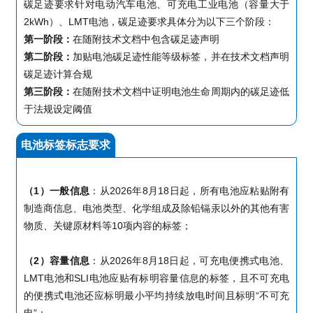
碳足迹要求针对电动汽车电池、可充电工业电池（容量大于
2kWh）、LMT电池，碳足迹要求具体分为以下三个阶段：
第一阶段：
在随附技术文档中包含碳足迹声明
第二阶段：
加贴电池碳足迹性能等级标签，并在技术文档声明
碳足迹计算合规
第三阶段：
在随附技术文档中证明电池生命周期内的碳足迹低
于法规设定阈值
电池标签标志要求
（1）
一般信息
：从2026年8月18日起，所有电池应粘贴附有
制造商信息、电池类型、化学组成及除铅镉汞以外的其他有害
物质、关键原材料等10项内容的标签；
（2）容量信息
：从2026年8月18日起，可充电便携式电池、
LMT电池和SLI电池应贴有标明容量信息的标签，且不可充电
的便携式电池还应标明最小平均持续放电时间且标明“不可充
电”；