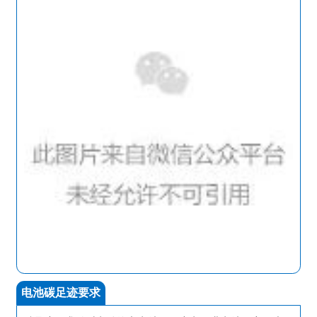
电池碳足迹要求