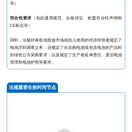
等）
符合性要求
（包括通用规范、合格评定、欧盟符合性声明和
CE标志等）
同时，法规对将电池投放市场或投入使用的经济经营者规定了
电池尽职调查义务；还规定了在采购电池或包含电池的产品时
的绿色公共采购要求；以及规定了生产者延伸责任、废旧电池
管理和电池护照等要求。
法规重要生效时间节点