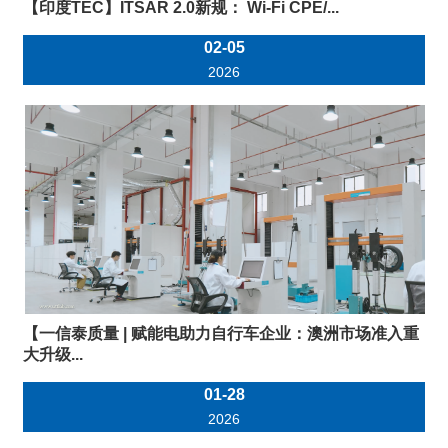
【印度TEC】ITSAR 2.0新规： Wi-Fi CPE/...
02-05
2026
【一信泰质量 | 赋能电助力自行车企业：澳洲市场准入重
大升级...
01-28
2026