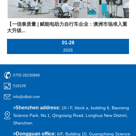
【一信泰质量 | 赋能电助力自行车企业：澳洲市场准入重
大升级...
01-28
2026
0755-28230888
518109
info@uttlab.com
Shenzhen address:
>
16 / F, block a, building 6, Baoneng
Science Park, No.1, Qingxiang Road, Longhua New District,
Shenzhen
>
Dongguan office:
6/F, Building 10, Guangzheng Science