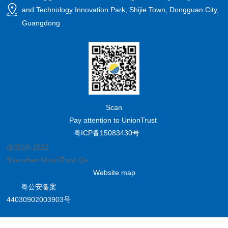
and Technology Innovation Park, Shijie Town, Dongguan City,
Guangdong
Scan
Pay attention to UnionTrust
粤ICP备15083430号
@2019-2022
Shenzhen UnionTrust Quality and Technology Co., Ltd.
Website map
粤公安备案
44030902003903号