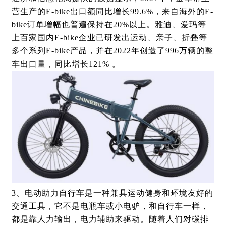
营生产的
E-bike
出口额同比增长
99.6%
，来自海外的
E-
bike
订单增幅也普遍保持在
20%
以上。雅迪、爱玛等
上百家国内
E-bike
企业已研发出运动、亲子、折叠等
多个系列
E-bike
产品，并在
2022
年创造了
996
万辆的整
车出口量，同比增长
121%
。
3、
电动助力自行车是一种兼具运动健身和环境友好的
交通工具，它不是电瓶车或小电驴，和自行车一样，
都是靠人力输出，电力辅助来驱动。随着人们对碳排