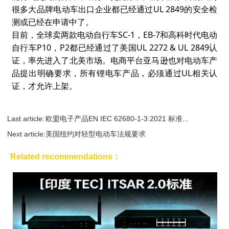
UL 2849
很多大品牌电动车出口企业都已经通过
的安全检
测或已经在申请中了。
SC-1
EB-7
目前，全球卖两款电动自行车
，
和高科时代电动
P10
P2
UL 2272 & UL 2849
自行车
，
都已经通过了美国
认
证，率先进入了北美市场。电商平台亚马逊也对电动车产
UL
品提出明确要求，所有锂电车产品，必须通过
相关认
证，才允许上架。
Last article:
欧盟电子产品EN IEC 62680-1-3:2021 标准...
Next article:
美国纽约对轻型电动车法规要求
Related recommendations：