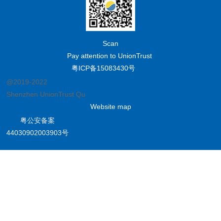
Scan
Pay attention to UnionTrust
粤ICP备15083430号
@2019-2022
Shenzhen UnionTrust Quality and Technology Co., Ltd.
Website map
粤公安备案
44030902003903号