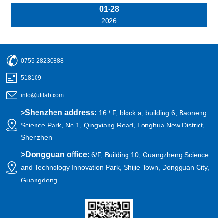
01-28
2026
0755-28230888
518109
info@uttlab.com
Shenzhen address:
>
16 / F, block a, building 6, Baoneng
Science Park, No.1, Qingxiang Road, Longhua New District,
Shenzhen
>
Dongguan office:
6/F, Building 10, Guangzheng Science
and Technology Innovation Park, Shijie Town, Dongguan City,
Guangdong