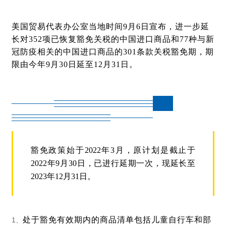
美国贸易代表办公室当地时间
9
月
6
日宣布，进一步延
长对
352
项已恢复豁免关税的中国进口商品和
77
种与新
冠防疫相关的中国进口商品的
301
条款关税豁免期，期
限由今年
9
月
30
日延至
12
月
31
日。
豁免政策始于
2022
年
3
月，原计划是截止于
2022
年
9
月
30
日，已进行延期一次，现延长至
2023
年
12
月
31
日。
处于豁免有效期内的商品清单包括儿童自行车和部
1、