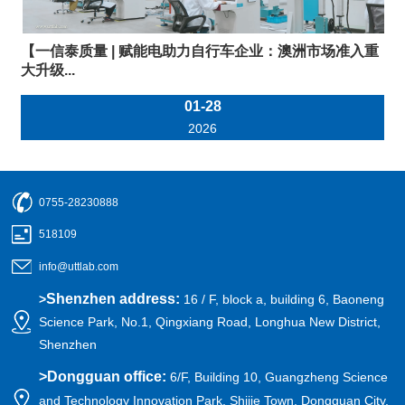
【一信泰质量 | 赋能电助力自行车企业：澳洲市场准入重
大升级...
01-28
2026
0755-28230888
518109
info@uttlab.com
Shenzhen address:
>
16 / F, block a, building 6, Baoneng
Science Park, No.1, Qingxiang Road, Longhua New District,
Shenzhen
>
Dongguan office:
6/F, Building 10, Guangzheng Science
and Technology Innovation Park, Shijie Town, Dongguan City,