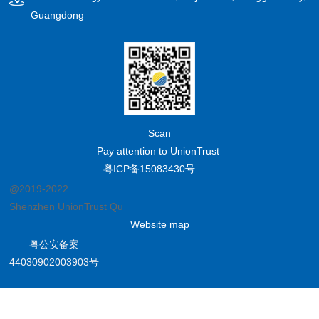
Guangdong
Scan
Pay attention to UnionTrust
粤ICP备15083430号
@2019-2022
Shenzhen UnionTrust Quality and Technology Co., Ltd.
Website map
粤公安备案
44030902003903号