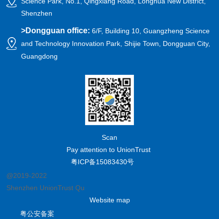
Science Park, No.1, Qingxiang Road, Longhua New District,
Shenzhen
>
Dongguan office:
6/F, Building 10, Guangzheng Science
and Technology Innovation Park, Shijie Town, Dongguan City,
Guangdong
Scan
Pay attention to UnionTrust
粤ICP备15083430号
@2019-2022
Shenzhen UnionTrust Quality and Technology Co., Ltd.
Website map
粤公安备案