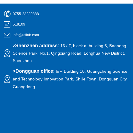
Shenzhen
>
Dongguan office:
6/F, Building 10, Guangzheng Science
and Technology Innovation Park, Shijie Town, Dongguan City,
Guangdong
Scan
Pay attention to UnionTrust
粤ICP备15083430号
@2019-2022
Shenzhen UnionTrust Quality and Technology Co., Ltd.
Website map
粤公安备案