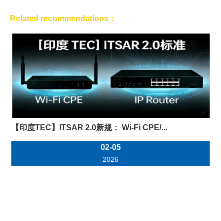
Related recommendations：
【印度TEC】ITSAR 2.0新规： Wi-Fi CPE/...
02-05
2026