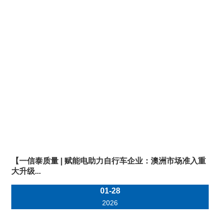
【一信泰质量 | 赋能电助力自行车企业：澳洲市场准入重
大升级...
01-28
2026
0755-28230888
518109
info@uttlab.com
Shenzhen address:
>
16 / F, block a, building 6, Baoneng
Science Park, No.1, Qingxiang Road, Longhua New District,