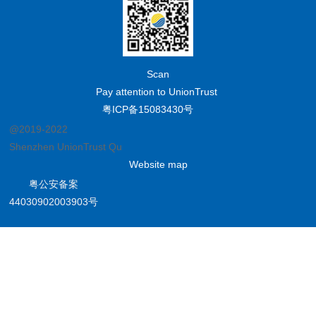
Scan
Pay attention to UnionTrust
粤ICP备15083430号
@2019-2022
Shenzhen UnionTrust Quality and Technology Co., Ltd.
Website map
粤公安备案
44030902003903号