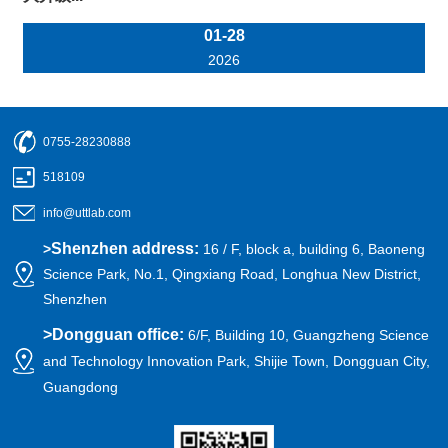
01-28
2026
0755-28230888
518109
info@uttlab.com
Shenzhen address:
>
16 / F, block a, building 6, Baoneng
Science Park, No.1, Qingxiang Road, Longhua New District,
Shenzhen
>
Dongguan office:
6/F, Building 10, Guangzheng Science
and Technology Innovation Park, Shijie Town, Dongguan City,
Guangdong