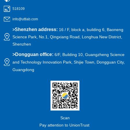
518109
info@uttlab.com
Shenzhen address:
>
16 / F, block a, building 6, Baoneng
Science Park, No.1, Qingxiang Road, Longhua New District,
Shenzhen
>
Dongguan office:
6/F, Building 10, Guangzheng Science
and Technology Innovation Park, Shijie Town, Dongguan City,
Guangdong
Scan
Pay attention to UnionTrust