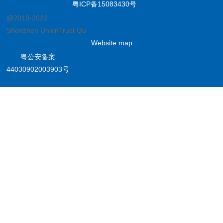
粤ICP备15083430号
@2019-2022
Shenzhen UnionTrust Quality and Technology Co., Ltd.
Website map
粤公安备案
44030902003903号