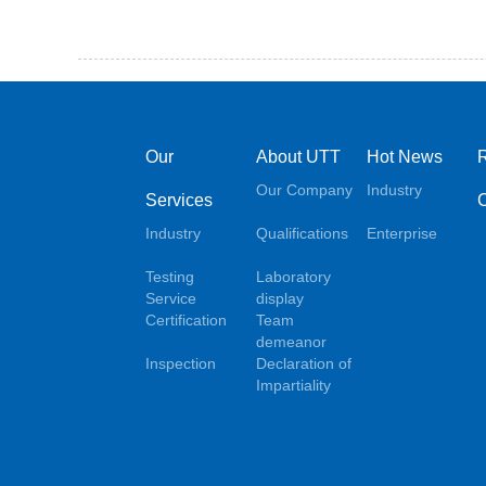
Our
About UTT
Hot News
Our Company
Industry
Services
Industry
Qualifications
Enterprise
Testing
Laboratory
Service
display
Certification
Team
demeanor
Inspection
Declaration of
Impartiality