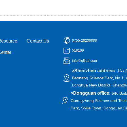
Resource
Contact Us
0755-28230888
518109
Center
info@uttlab.com
Shenzhen address:
>
16 / 
Baoneng Science Park, No.1, 
Longhua New District, Shenzh
>
Dongguan office:
6/F, Buil
Guangzheng Science and Techn
Park, Shijie Town, Dongguan C