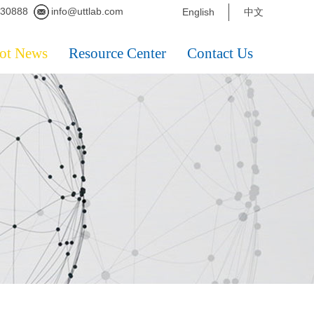
230888
info@uttlab.com
English
中文
ot News
Resource Center
Contact Us