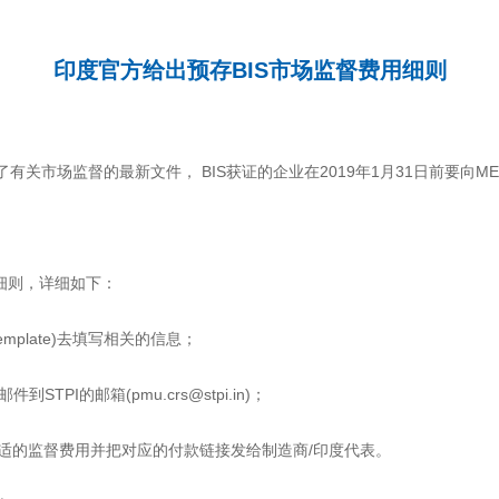
印度官方给出预存BIS市场监督费用细则
发布了有关市场监督的最新文件， BIS获证的企业在2019年1月31日前要向
细则，详细如下：
Template)去填写相关的信息；
到STPI的邮箱(pmu.crs@stpi.in)；
，会计算出合适的监督费用并把对应的付款链接发给制造商/印度代表。