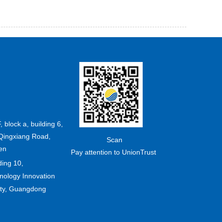
F, block a, building 6,
Qingxiang Road,
Scan
en
Pay attention to UnionTrust
ding 10,
ology Innovation
ity, Guangdong