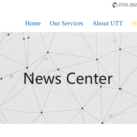
0755-28
Home
Our Services
About UTT
H