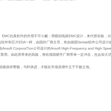
。
起来。EMC仿真软件的作用不可小觑：用模拟电路EMC设计，来代替实验
芯片EDA一样，由国外厂商主导，有由德国Simlab软件公司设计的PCBMo
ware；由Ansoft CorporaTIon公司设计的Ansoft High-Frequency a
家禁用。由此而带来的风险，将给我国硬件厂商带来一定冲击，也会加大
术暗礁保持警惕，与时俱进，才能在市场浪潮中立于不败之地。