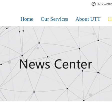
0755-28
Home
Our Services
About UTT
H