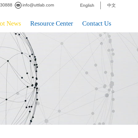
230888
info@uttlab.com
English
中文
ot News
Resource Center
Contact Us