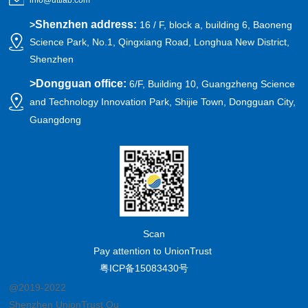
info@uttlab.com
Shenzhen address:
>
16 / F, block a, building 6, Baoneng
Science Park, No.1, Qingxiang Road, Longhua New District,
Shenzhen
>
Dongguan office:
6/F, Building 10, Guangzheng Science
and Technology Innovation Park, Shijie Town, Dongguan City,
Guangdong
Scan
Pay attention to UnionTrust
粤ICP备15083430号
@2019-2022
Shenzhen UnionTrust Quality and Technology Co., Ltd.