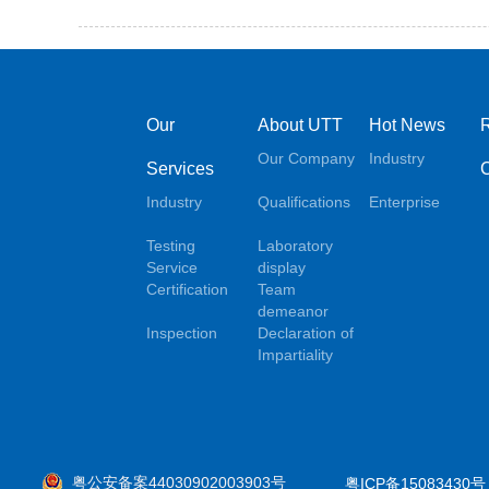
Our
About UTT
Hot News
Our Company
Industry
Services
Industry
Qualifications
Enterprise
Testing
Laboratory
Service
display
Certification
Team
demeanor
Inspection
Declaration of
Impartiality
粤公安备案44030902003903号
粤ICP备15083430号