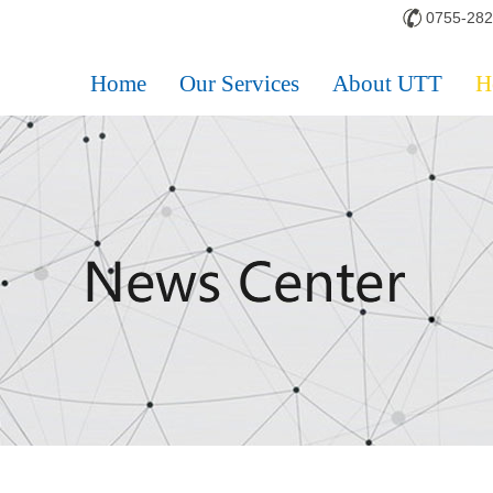
0755-28
Home
Our Services
About UTT
H