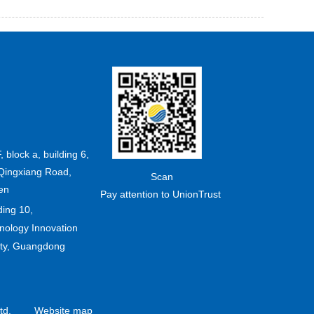
F, block a, building 6,
Qingxiang Road,
Scan
en
Pay attention to UnionTrust
ding 10,
ology Innovation
ity, Guangdong
td.
Website map