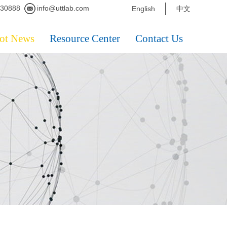
230888
info@uttlab.com
English
中文
ot News
Resource Center
Contact Us