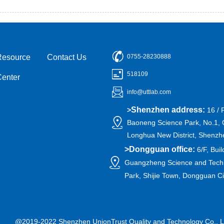
Resource
Contact Us
0755-28230888
518109
Center
info@uttlab.com
Shenzhen address:
>
16 / 
Baoneng Science Park, No.1, 
Longhua New District, Shenzh
>
Dongguan office:
6/F, Buil
Guangzheng Science and Techn
Park, Shijie Town, Dongguan C
@2019-2022 Shenzhen UnionTrust Quality and Technology Co., L