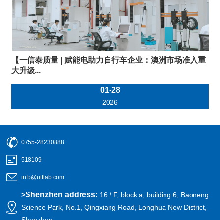
【一信泰质量 | 赋能电助力自行车企业：澳洲市场准入重
大升级...
01-28
2026
0755-28230888
518109
info@uttlab.com
Shenzhen address:
>
16 / F, block a, building 6, Baoneng
Science Park, No.1, Qingxiang Road, Longhua New District,
Shenzhen