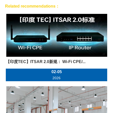
Related recommendations：
【印度TEC】ITSAR 2.0新规： Wi-Fi CPE/...
02-05
2026