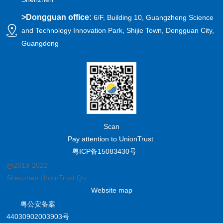
>
Dongguan office:
6/F, Building 10, Guangzheng Science
and Technology Innovation Park, Shijie Town, Dongguan City,
Guangdong
Scan
Pay attention to UnionTrust
粤ICP备15083430号
@2019-2022
Shenzhen UnionTrust Quality and Technology Co., Ltd.
Website map
粤公安备案
44030902003903号