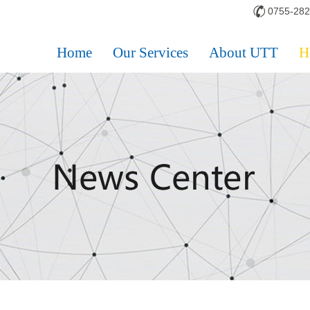
0755-28
Home
Our Services
About UTT
H