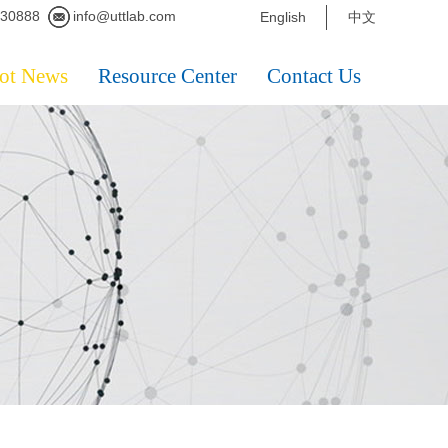
230888
info@uttlab.com
English
中文
ot News
Resource Center
Contact Us