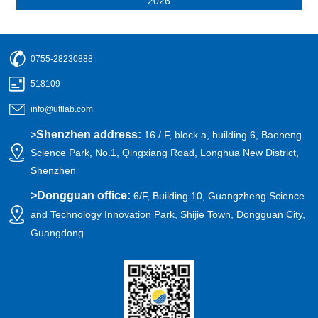
2026
0755-28230888
518109
info@uttlab.com
Shenzhen address:
>
16 / F, block a, building 6, Baoneng
Science Park, No.1, Qingxiang Road, Longhua New District,
Shenzhen
>
Dongguan office:
6/F, Building 10, Guangzheng Science
and Technology Innovation Park, Shijie Town, Dongguan City,
Guangdong