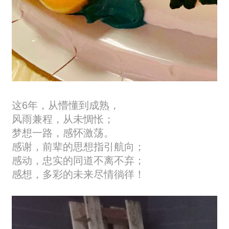
这6年，从懵懂到成熟，
风雨兼程，从未惆怅；
梦想一路，感怀激荡。
感谢，前辈的思想指引航向；
感动，忠实的同道不离不弃；
感想，多彩的未来尽情徜徉！