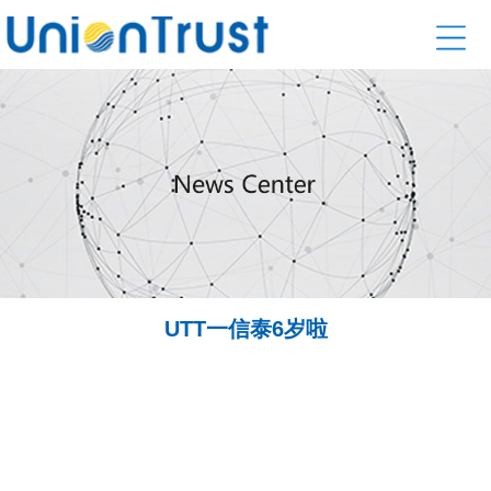
UTT一信泰6岁啦