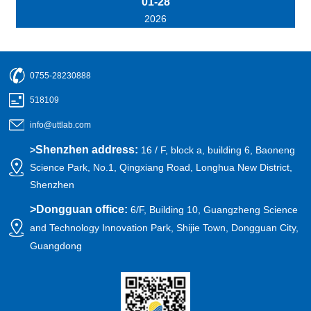
01-28
2026
0755-28230888
518109
info@uttlab.com
Shenzhen address:
>
16 / F, block a, building 6, Baoneng
Science Park, No.1, Qingxiang Road, Longhua New District,
Shenzhen
>
Dongguan office:
6/F, Building 10, Guangzheng Science
and Technology Innovation Park, Shijie Town, Dongguan City,
Guangdong