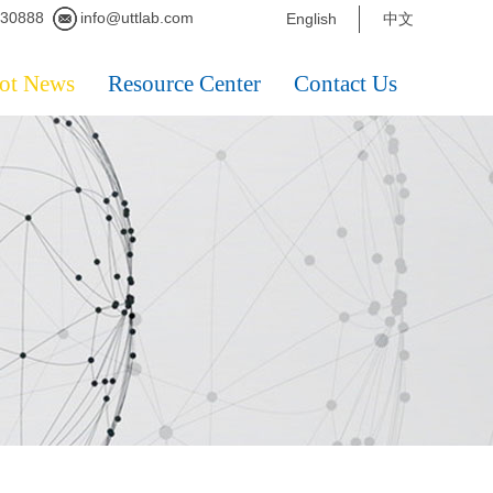
230888
info@uttlab.com
English
中文
ot News
Resource Center
Contact Us