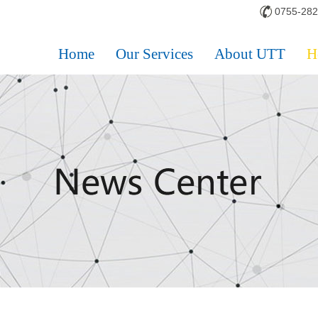
0755-28
Home
Our Services
About UTT
H