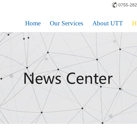
0755-28
Home
Our Services
About UTT
H