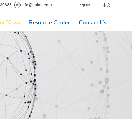
230888
info@uttlab.com
English
中文
ot News
Resource Center
Contact Us