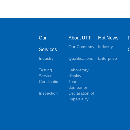
Our
About UTT
Hot News
Our Company
Industry
Services
Industry
Qualifications
Enterprise
Testing
Laboratory
Service
display
Certification
Team
demeanor
Inspection
Declaration of
Impartiality