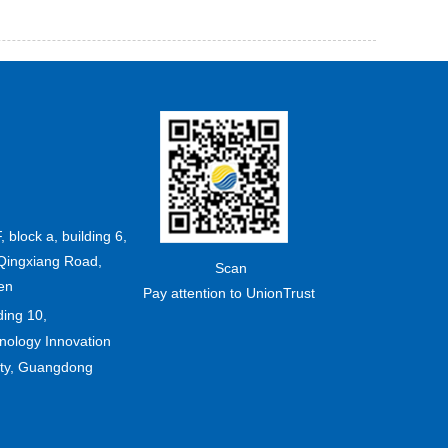
F, block a, building 6,
Qingxiang Road,
Scan
en
Pay attention to UnionTrust
ding 10,
ology Innovation
ity, Guangdong