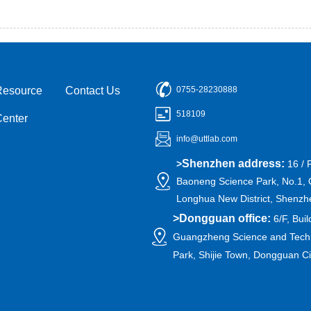
Resource
Contact Us
0755-28230888
518109
Center
info@uttlab.com
Shenzhen address:
>
16 / 
Baoneng Science Park, No.1, 
Longhua New District, Shenzh
>
Dongguan office:
6/F, Buil
Guangzheng Science and Techn
Park, Shijie Town, Dongguan C