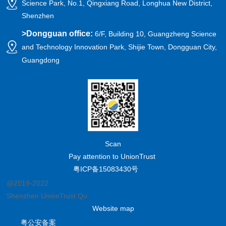
Science Park, No.1, Qingxiang Road, Longhua New District,
Shenzhen
>
Dongguan office:
6/F, Building 10, Guangzheng Science
and Technology Innovation Park, Shijie Town, Dongguan City,
Guangdong
Scan
Pay attention to UnionTrust
粤ICP备15083430号
@2019-2022
Shenzhen UnionTrust Quality and Technology Co., Ltd.
Website map
粤公安备案