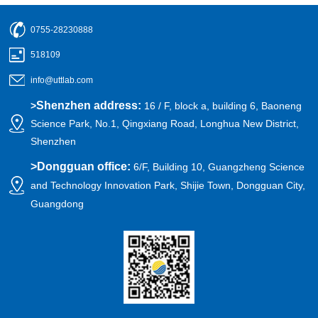
0755-28230888
518109
info@uttlab.com
Shenzhen address:
>
16 / F, block a, building 6, Baoneng
Science Park, No.1, Qingxiang Road, Longhua New District,
Shenzhen
>
Dongguan office:
6/F, Building 10, Guangzheng Science
and Technology Innovation Park, Shijie Town, Dongguan City,
Guangdong