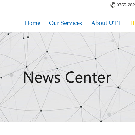
0755-28
Home
Our Services
About UTT
H