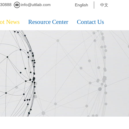
230888
info@uttlab.com
English
中文
ot News
Resource Center
Contact Us