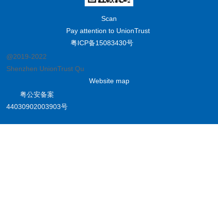
Scan
Pay attention to UnionTrust
粤ICP备15083430号
@2019-2022
Shenzhen UnionTrust Quality and Technology Co., Ltd.
Website map
粤公安备案
44030902003903号