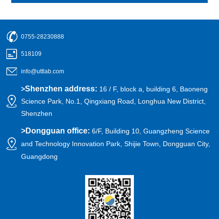
0755-28230888
518109
info@uttlab.com
Shenzhen address:
>
16 / F, block a, building 6, Baoneng
Science Park, No.1, Qingxiang Road, Longhua New District,
Shenzhen
>
Dongguan office:
6/F, Building 10, Guangzheng Science
and Technology Innovation Park, Shijie Town, Dongguan City,
Guangdong