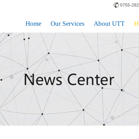
0755-28
Home
Our Services
About UTT
H