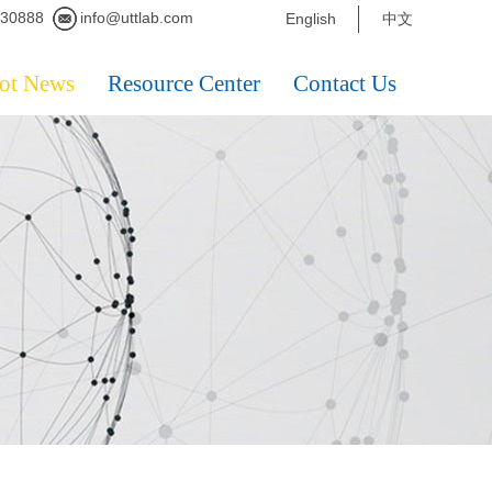
230888
info@uttlab.com
English
中文
ot News
Resource Center
Contact Us