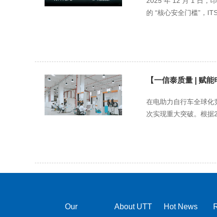
2025 年 12 月 1
的 “核心安全门槛”，ITSAR
【一信泰质量 | 赋
在电助力自行车全球化
次实现重大突破。根据20
Our
About UTT
Hot News