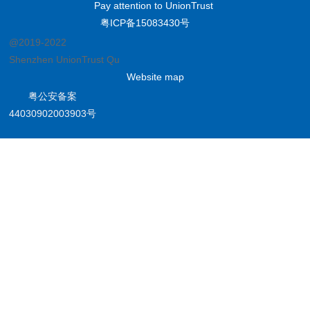
Pay attention to UnionTrust
粤ICP备15083430号
@2019-2022
Shenzhen UnionTrust Quality and Technology Co., Ltd.
Website map
粤公安备案
44030902003903号