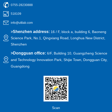
0755-28230888
518109
info@uttlab.com
Shenzhen address:
>
16 / F, block a, building 6, Baoneng
Science Park, No.1, Qingxiang Road, Longhua New District,
Shenzhen
>
Dongguan office:
6/F, Building 10, Guangzheng Science
and Technology Innovation Park, Shijie Town, Dongguan City,
Guangdong
Scan