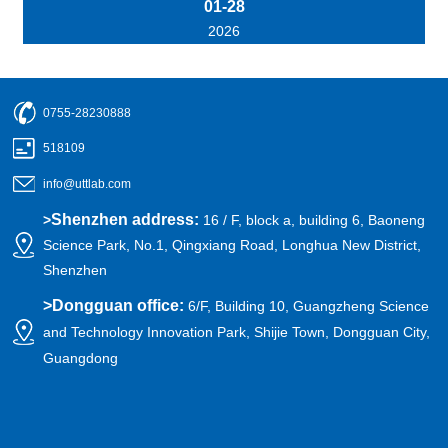
01-28
2026
0755-28230888
518109
info@uttlab.com
Shenzhen address:
>
16 / F, block a, building 6, Baoneng
Science Park, No.1, Qingxiang Road, Longhua New District,
Shenzhen
>
Dongguan office:
6/F, Building 10, Guangzheng Science
and Technology Innovation Park, Shijie Town, Dongguan City,
Guangdong