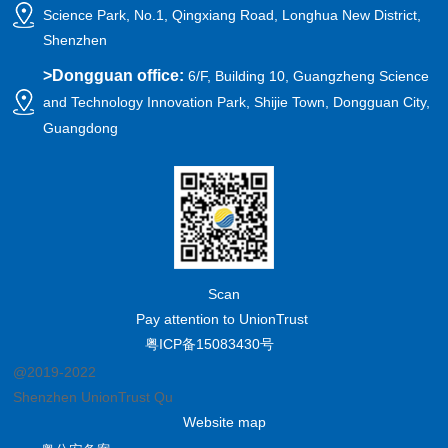
Science Park, No.1, Qingxiang Road, Longhua New District,
Shenzhen
>
Dongguan office:
6/F, Building 10, Guangzheng Science
and Technology Innovation Park, Shijie Town, Dongguan City,
Guangdong
Scan
Pay attention to UnionTrust
粤ICP备15083430号
@2019-2022
Shenzhen UnionTrust Quality and Technology Co., Ltd.
Website map