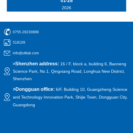
01-28
2026
0755-28230888
518109
info@uttlab.com
Shenzhen address:
>
16 / F, block a, building 6, Baoneng
Science Park, No.1, Qingxiang Road, Longhua New District,
Shenzhen
>
Dongguan office:
6/F, Building 10, Guangzheng Science
and Technology Innovation Park, Shijie Town, Dongguan City,
Guangdong