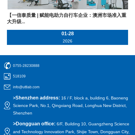
【一信泰质量 | 赋能电助力自行车企业：澳洲市场准入重
大升级...
01-28
2026
0755-28230888
518109
info@uttlab.com
Shenzhen address:
>
16 / F, block a, building 6, Baoneng
Science Park, No.1, Qingxiang Road, Longhua New District,
Shenzhen
>
Dongguan office:
6/F, Building 10, Guangzheng Science
and Technology Innovation Park, Shijie Town, Dongguan City,