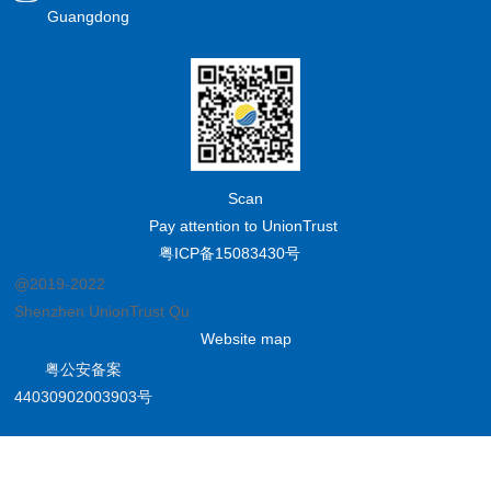
Guangdong
Scan
Pay attention to UnionTrust
粤ICP备15083430号
@2019-2022
Shenzhen UnionTrust Quality and Technology Co., Ltd.
Website map
粤公安备案
44030902003903号