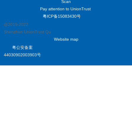
Scan
Pay attention to UnionTrust
粤ICP备15083430号
@2019-2022
Shenzhen UnionTrust Quality and Technology Co., Ltd.
Website map
粤公安备案
44030902003903号