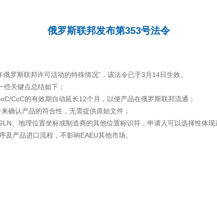
俄罗斯联邦发布第353号法令
22年俄罗斯联邦许可活动的特殊情况”，该法令已于3月14日生效。
一些关键点总结如下：
U DoC/CoC的有效期自动延长12个月，以便产品在俄罗斯联邦流通；
的编号来确认产品的符合性，无需提供原始文件；
以不体现GLN、地理位置坐标或制造商的其他位置标识符，申请人可以选择性体
及产品进口流程，不影响EAEU其他市场。