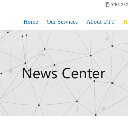
0755-28
Home
Our Services
About UTT
H