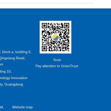
F, block a, building 6,
Qingxiang Road,
Scan
en
Pay attention to UnionTrust
ding 10,
ology Innovation
ity, Guangdong
td.
Website map