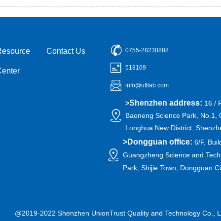
Resource
Contact Us
0755-28230888
518109
Center
info@uttlab.com
Shenzhen address:
>
16 / 
Baoneng Science Park, No.1, 
Longhua New District, Shenzh
>
Dongguan office:
6/F, Buil
Guangzheng Science and Techn
Park, Shijie Town, Dongguan C
@2019-2022 Shenzhen UnionTrust Quality and Technology Co., L