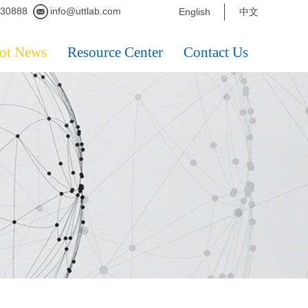
230888
info@uttlab.com
English
中文
ot News
Resource Center
Contact Us