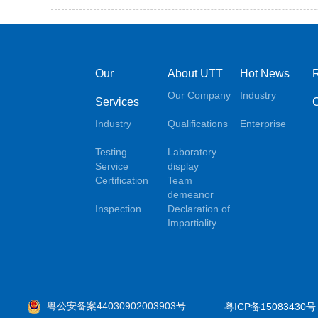
Our
About UTT
Hot News
Our Company
Industry
Services
Industry
Qualifications
Enterprise
Testing
Laboratory
Service
display
Certification
Team
demeanor
Inspection
Declaration of
Impartiality
粤公安备案44030902003903号
粤ICP备15083430号