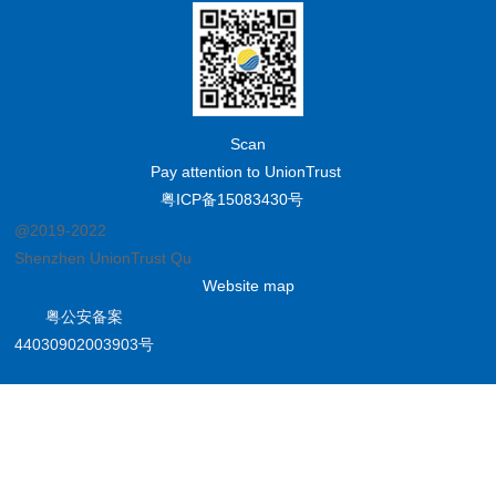
Scan
Pay attention to UnionTrust
粤ICP备15083430号
@2019-2022
Shenzhen UnionTrust Quality and Technology Co., Ltd.
Website map
粤公安备案
44030902003903号