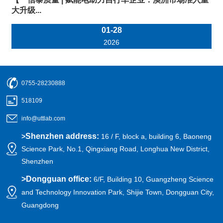
大升级...
01-28
2026
0755-28230888
518109
info@uttlab.com
Shenzhen address:
>
16 / F, block a, building 6, Baoneng
Science Park, No.1, Qingxiang Road, Longhua New District,
Shenzhen
>
Dongguan office:
6/F, Building 10, Guangzheng Science
and Technology Innovation Park, Shijie Town, Dongguan City,
Guangdong