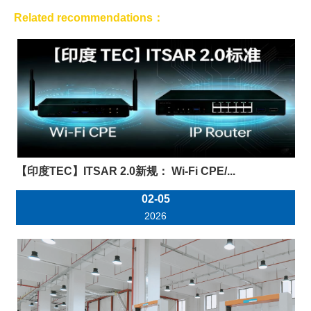
Related recommendations：
【印度TEC】ITSAR 2.0新规： Wi-Fi CPE/...
02-05
2026