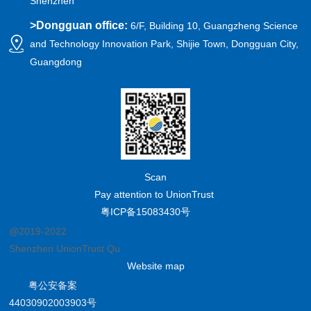
Shenzhen
>
Dongguan office:
6/F, Building 10, Guangzheng Science
and Technology Innovation Park, Shijie Town, Dongguan City,
Guangdong
Scan
Pay attention to UnionTrust
粤ICP备15083430号
@2019-2022
Shenzhen UnionTrust Quality and Technology Co., Ltd.
Website map
粤公安备案
44030902003903号