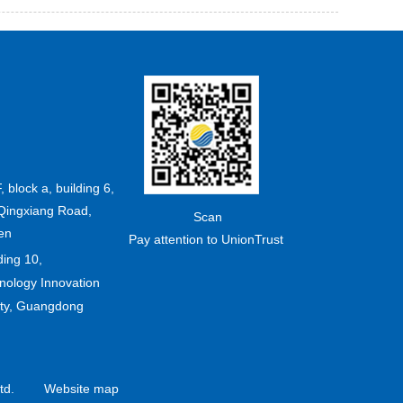
F, block a, building 6,
Qingxiang Road,
Scan
en
Pay attention to UnionTrust
ding 10,
ology Innovation
ity, Guangdong
td.
Website map