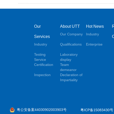
Our
About UTT
Hot News
Our Company
Industry
Services
Industry
Qualifications
Enterprise
Testing
Laboratory
Service
display
Certification
Team
demeanor
Inspection
Declaration of
Impartiality
粤公安备案44030902003903号
粤ICP备15083430号