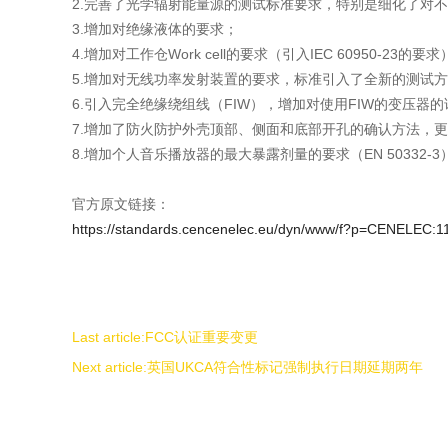
2.完善了光学辐射能量源的测试标准要求，特别是细化了对
3.增加对绝缘液体的要求；
4.增加对工作仓Work cell的要求（引入IEC 60950-23的要
5.增加对无线功率发射装置的要求，标准引入了全新的测试
6.引入完全绝缘绕组线（FIW），增加对使用FIW的变压器
7.增加了防火防护外壳顶部、侧面和底部开孔的确认方法，
8.增加个人音乐播放器的最大暴露剂量的要求（EN 5033
官方原文链接：
https://standards.cencenelec.eu/dyn/www/f?p=CENEL
Last article:
FCC认证重要变更
Next article:
英国UKCA符合性标记强制执行日期延期两年