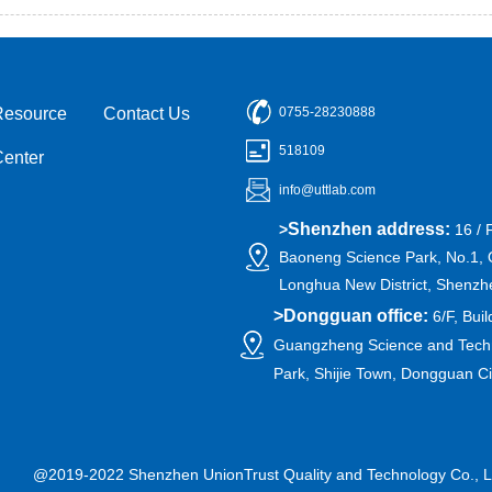
Resource
Contact Us
0755-28230888
518109
Center
info@uttlab.com
Shenzhen address:
>
16 / 
Baoneng Science Park, No.1, 
Longhua New District, Shenzh
>
Dongguan office:
6/F, Buil
Guangzheng Science and Techn
Park, Shijie Town, Dongguan C
@2019-2022 Shenzhen UnionTrust Quality and Technology Co., L