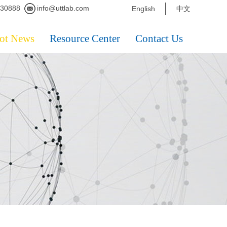
230888
info@uttlab.com
English
中文
ot News
Resource Center
Contact Us