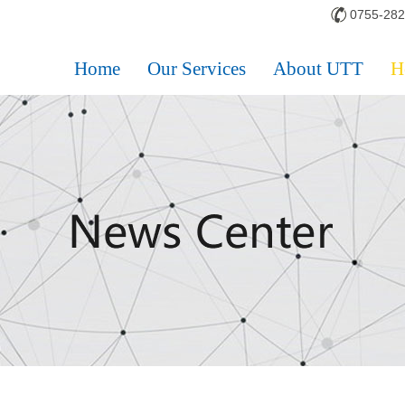
0755-28
Home
Our Services
About UTT
H