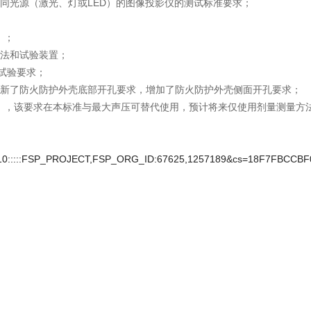
不同光源（激光、灯或LED）的图像投影仪的测试标准要求；
求）；
方法和试验装置；
的试验要求；
更新了防火防护外壳底部开孔要求，增加了防火防护外壳侧面开孔要求；
2-3），该要求在本标准与最大声压可替代使用，预计将来仅使用剂量测量方
EC:110:::::FSP_PROJECT,FSP_ORG_ID:67625,1257189&cs=18F7FBC