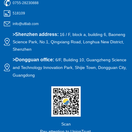
0755-28230888
518109
info@uttlab.com
Shenzhen address:
>
16 / F, block a, building 6, Baoneng
Science Park, No.1, Qingxiang Road, Longhua New District,
Shenzhen
>
Dongguan office:
6/F, Building 10, Guangzheng Science
and Technology Innovation Park, Shijie Town, Dongguan City,
Guangdong
Scan
Pay attention to UnionTrust