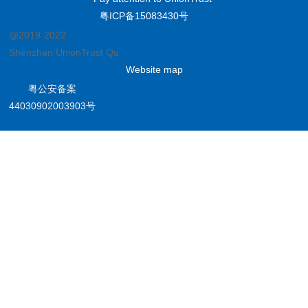
粤ICP备15083430号
@2019-2022
Shenzhen UnionTrust Quality and Technology Co., Ltd.
Website map
粤公安备案
44030902003903号