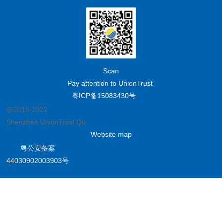
Scan
Pay attention to UnionTrust
粤ICP备15083430号
@2019-2022
Shenzhen UnionTrust Quality and Technology Co., Ltd.
Website map
粤公安备案
44030902003903号