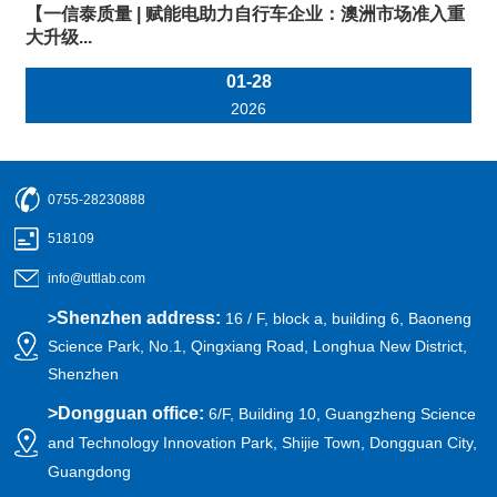
【一信泰质量 | 赋能电助力自行车企业：澳洲市场准入重
大升级...
01-28
2026
0755-28230888
518109
info@uttlab.com
Shenzhen address:
>
16 / F, block a, building 6, Baoneng
Science Park, No.1, Qingxiang Road, Longhua New District,
Shenzhen
>
Dongguan office:
6/F, Building 10, Guangzheng Science
and Technology Innovation Park, Shijie Town, Dongguan City,
Guangdong