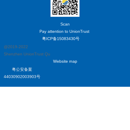
Scan
Pay attention to UnionTrust
粤ICP备15083430号
@2019-2022
Shenzhen UnionTrust Quality and Technology Co., Ltd.
Website map
粤公安备案
44030902003903号