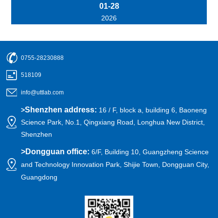
01-28
2026
0755-28230888
518109
info@uttlab.com
Shenzhen address:
>
16 / F, block a, building 6, Baoneng
Science Park, No.1, Qingxiang Road, Longhua New District,
Shenzhen
>
Dongguan office:
6/F, Building 10, Guangzheng Science
and Technology Innovation Park, Shijie Town, Dongguan City,
Guangdong