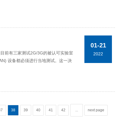
01-21
廷目前有三家测试2G/3G的被认可实验室
2022
AN) 设备都必须进行当地测试。这一决
37
38
39
40
41
42
...
next page