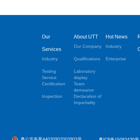
Our
About UTT
Hot News
Our Company
Industry
Services
Industry
Qualifications
Enterprise
Testing
Laboratory
Service
display
Certification
Team
demeanor
Inspection
Declaration of
Impartiality
粤公安备案44030902003903号
粤ICP备15083430号