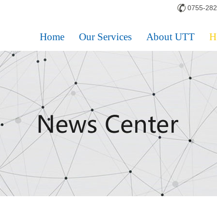
0755-28
Home
Our Services
About UTT
H