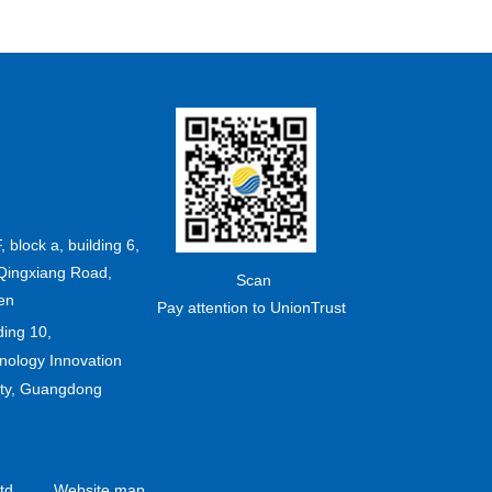
F, block a, building 6,
Qingxiang Road,
Scan
en
Pay attention to UnionTrust
ding 10,
ology Innovation
ity, Guangdong
td.
Website map