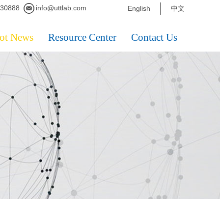
230888
info@uttlab.com
English
中文
ot News
Resource Center
Contact Us