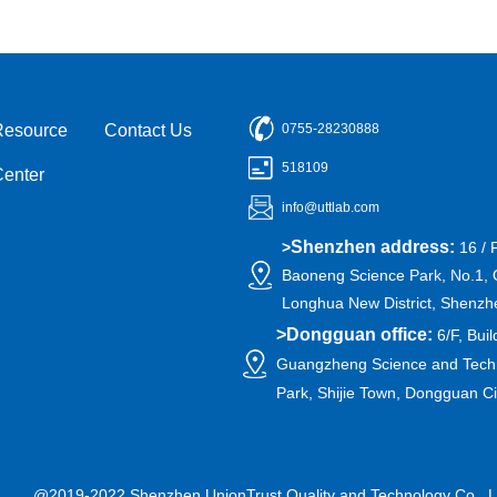
Resource
Contact Us
0755-28230888
518109
Center
info@uttlab.com
Shenzhen address:
>
16 / 
Baoneng Science Park, No.1, 
Longhua New District, Shenzh
>
Dongguan office:
6/F, Buil
Guangzheng Science and Techn
Park, Shijie Town, Dongguan C
@2019-2022 Shenzhen UnionTrust Quality and Technology Co., L